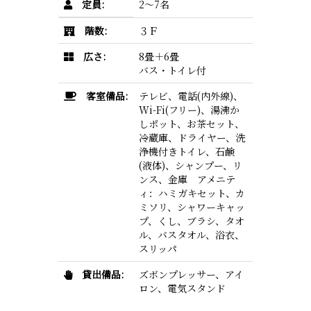
定員:
2〜7名
階数:
３Ｆ
広さ:
8畳＋6畳
バス・トイレ付
客室備品:
テレビ、電話(内外線)、
Wi-Fi(フリー)、湯沸か
しポット、お茶セット、
冷蔵庫、ドライヤー、洗
浄機付きトイレ、石鹸
(液体)、シャンプー、リ
ンス、金庫 アメニテ
ィ：ハミガキセット、カ
ミソリ、シャワーキャッ
プ、くし、ブラシ、タオ
ル、バスタオル、浴衣、
スリッパ
貸出備品:
ズボンプレッサー、アイ
ロン、電気スタンド