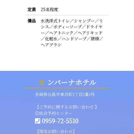
定員
25名程度
備品
水洗洋式トイレ／シャンプー／リ
ンス／ボディーソープ／ドライヤ
ー／ヘアトニック／ヘアリキッド
／化粧水／ハンドソープ／綿棒／
ヘアブラシ
カ
ンパーナホテル
長崎県五島市東浜町1丁目1番1号
【ご予約に関するお問い合わせ 】
◎総合予約センター
0959-72-5510
【現地お問い合わせ】