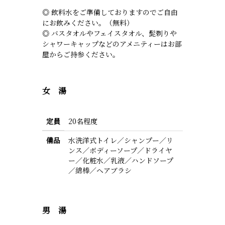
◎ 飲料水をご準備しておりますのでご自由
にお飲みください。（無料）
◎ バスタオルやフェイスタオル、髭剃りや
シャワーキャップなどのアメニティーはお部
屋からご持参ください。
女 湯
定員
20名程度
備品
水洗洋式トイレ／シャンプー／リ
ンス／ボディーソープ／ドライヤ
ー／化粧水／乳液／ハンドソープ
／綿棒／ヘアブラシ
男 湯