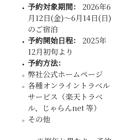
予約対象期間：
2026
年
6
月
12
日
(金
)
～
6
月14日
(日
)
のご宿泊
予約開始日程：
2025
年
12
月初旬より
予約方法：
弊社公式ホームページ
各種オンライントラベル
サービス（楽天トラベ
ル、じゃらん
net
等）
その他