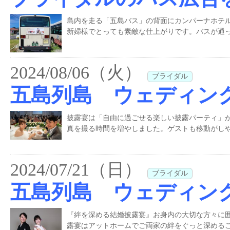
島内を走る「五島バス」の背面にカンパーナホテ
新婦様でとっても素敵な仕上がりです。バスが通
2024/08/06（火）
ブライダル
五島列島 ウェディン
披露宴は「自由に過ごせる楽しい披露パーティ」
真を撮る時間を増やしました。ゲストも移動がしや
2024/07/21（日）
ブライダル
五島列島 ウェディン
『絆を深める結婚披露宴』お身内の大切な方々に
露宴はアットホームでご両家の絆をぐっと深めるこ