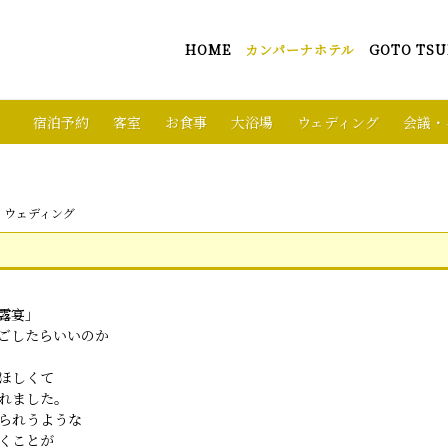
HOME
カンパーナホテル
GOTO TSU
宿泊予約
客室
お食事
大浴場
ウェディング
会議・
 ウェディング
露宴」
ごしたらいいのか
ほしくて
れました。
られうような
くことが