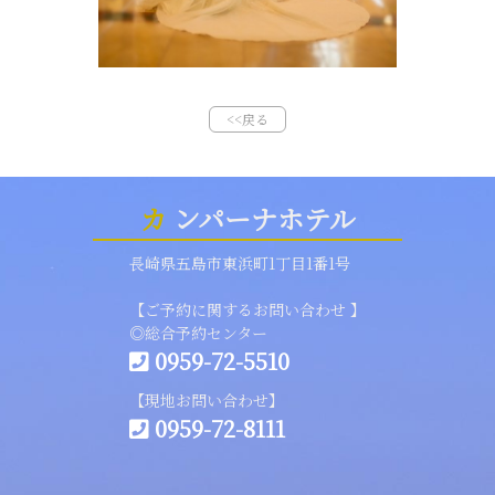
<<戻る
カ
ンパーナホテル
長崎県五島市東浜町1丁目1番1号
【ご予約に関するお問い合わせ 】
◎総合予約センター
0959-72-5510
【現地お問い合わせ】
0959-72-8111