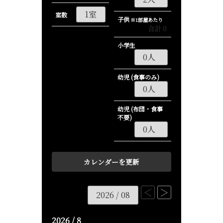
室数
子供
※1部屋あたり
合計
0
小学生
幼児 (食事のみ)
幼児 (布団・食事
不要)
2026 / 8