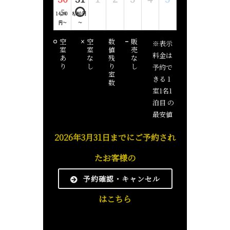
5
14,240
8,080 円
円～
～
空
空
数
販
※表示
室
室
値
売
料金は
あ
な
残
な
り
し
り
し
予約で
室
きる 1
数
室1名1
泊目 の
最安値
2026年3月31日までに
ご予約され
たお客様の
予約確認・キャンセル
はこちら