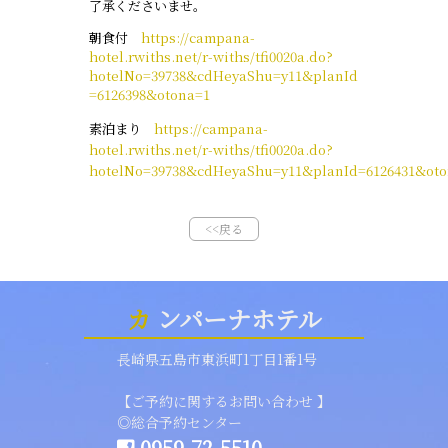
了承くださいませ。
朝食付
https://campana-
hotel.rwiths.net/r-withs/tfi0020a.do?
hotelNo=39738&cdHeyaShu=y11&planId
=6126398&otona=1
素泊まり
https://campana-
hotel.rwiths.net/r-withs/tfi0020a.do?
hotelNo=39738&cdHeyaShu=y11&planId=6126431&oto
<<戻る
カ
ンパーナホテル
長崎県五島市東浜町1丁目1番1号
【ご予約に関するお問い合わせ 】
◎総合予約センター
0959-72-5510