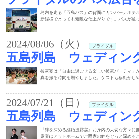
島内を走る「五島バス」の背面にカンパーナホテ
新婦様でとっても素敵な仕上がりです。バスが通
2024/08/06（火）
ブライダル
五島列島 ウェディン
披露宴は「自由に過ごせる楽しい披露パーティ」
真を撮る時間を増やしました。ゲストも移動がしや
2024/07/21（日）
ブライダル
五島列島 ウェディン
『絆を深める結婚披露宴』お身内の大切な方々に
露宴はアットホームでご両家の絆をぐっと深めるこ